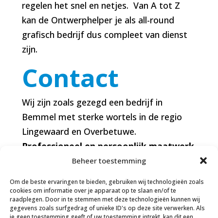
regelen het snel en netjes. Van A tot Z
kan de Ontwerphelper je als all-round
grafisch bedrijf dus compleet van dienst
zijn.
Contact
Wij zijn zoals gezegd een bedrijf in
Bemmel met sterke wortels in de regio
Lingewaard en Overbetuwe.
Professioneel en persoonlijk maatwerk
qua ontwerp en opmaak tegen een
Beheer toestemming
scherpe prijs
is wat wij doen. Wil je meer
Om de beste ervaringen te bieden, gebruiken wij technologieën zoals
weten over de mogelijkheden? Neem dan
cookies om informatie over je apparaat op te slaan en/of te
raadplegen. Door in te stemmen met deze technologieën kunnen wij
vrijblijvend met ons contact op:
gegevens zoals surfgedrag of unieke ID's op deze site verwerken. Als
je geen toestemming geeft of uw toestemming intrekt, kan dit een