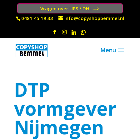
Vragen over UPS / DHL -->
0481 45 19 33
info@copyshopbemmel.nl
DTP
vormgever
Nijmegen